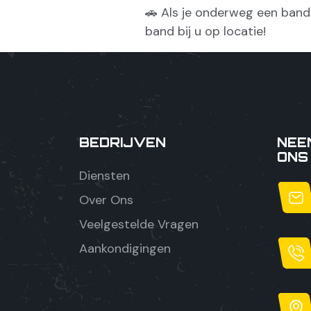
🚗 Als je onderweg een band
band bij u op locatie!
BEDRIJVEN
NEE
ONS
Diensten
Over Ons
Veelgestelde Vragen
Aankondigingen