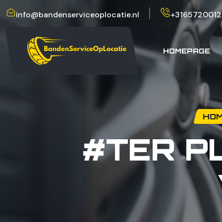
info@bandenserviceoplocatie.nl
+3165720012
HOMEPAGE
HOM
#TER P