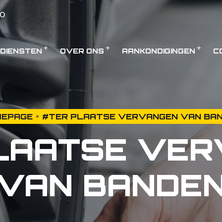
0
DIENSTEN
OVER ONS
AANKONDIGINGEN
C
EPAGE
#TER PLAATSE VERVANGEN VAN BA
LAATSE VE
VAN BANDE