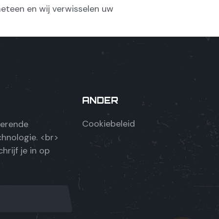
eteen en wij verwisselen uw
ANDER
Cookiebeleid
uerende
hnologie. <br>
hrijf je in op