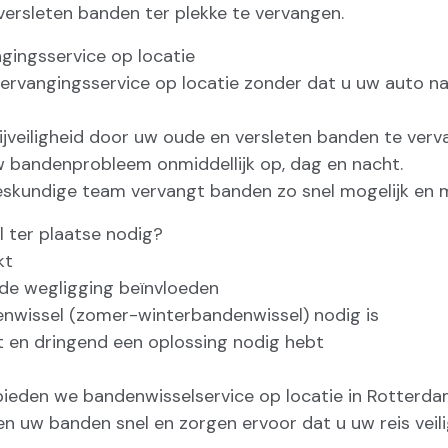
versleten banden ter plekke te vervangen.
gingsservice op locatie
 vervangingsservice op locatie zonder dat u uw auto n
 rijveiligheid door uw oude en versleten banden te verv
w bandenprobleem onmiddellijk op, dag en nacht.
eskundige team vervangt banden zo snel mogelijk en m
 ter plaatse nodig?
kt
 de wegligging beïnvloeden
nwissel (zomer-winterbandenwissel) nodig is
t en dringend een oplossing nodig hebt
 bieden we bandenwisselservice op locatie in Rotter
en uw banden snel en zorgen ervoor dat u uw reis veil