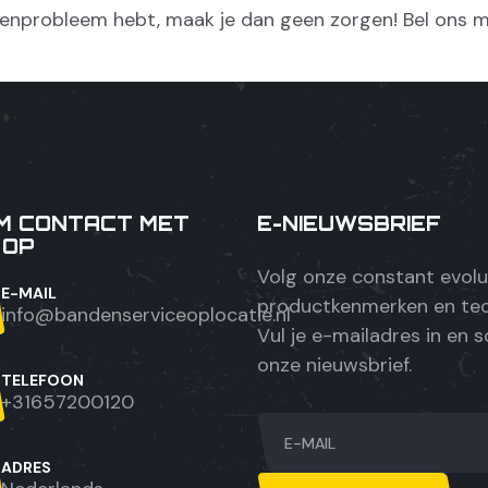
enprobleem hebt, maak je dan geen zorgen! Bel ons m
M CONTACT MET
E-NIEUWSBRIEF
 OP
Volg onze constant evol
E-MAIL
productkenmerken en tec
info@bandenserviceoplocatie.nl
Vul je e-mailadres in en sc
onze nieuwsbrief.
TELEFOON
+31657200120
ADRES